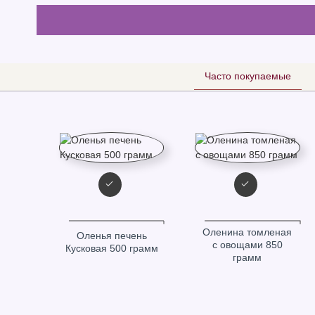
Часто покупаемые
ОДАЖЕ
Оленина томленая
Оленья печень
с овощами 850
Кусковая 500 грамм
грамм
ая с
амм