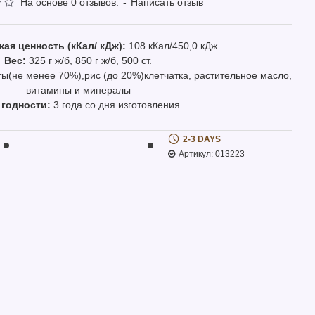
На основе 0 отзывов.
-
Написать отзыв
ая ценность (кКал/ кДж):
108 кКал/450,0 кДж.
Вес:
325 г ж/б, 850 г ж/б, 500 ст.
ы(не менее 70%),рис (до 20%)клетчатка, растительное масло,
витамины и минералы
 годности:
3 года со дня изготовления.
2-3 DAYS
Артикул:
013223