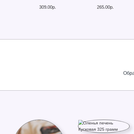
309.00р.
265.00р.
Обра