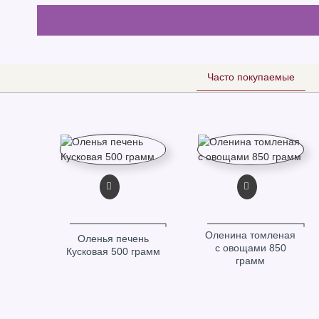
Часто покупаемые
ДАЖЕ
Оленина томленая
Оленья печень
с овощами 850
Кусковая 500 грамм
грамм
ая с
амм