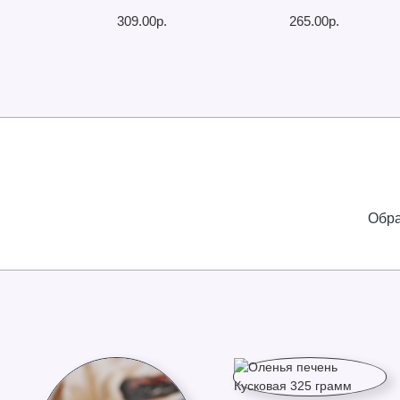
309.00р.
265.00р.
Обра